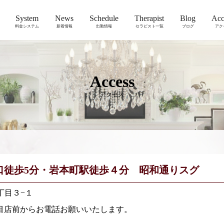
System
News
Schedule
Therapist
Blog
Acc
料金システム
新着情報
出勤情報
セラピスト一覧
ブログ
アク
Access
アクセス
口徒歩5分・岩本町駅徒歩４分 昭和通りスグ
１丁目３−１
目店前からお電話お願いいたします。