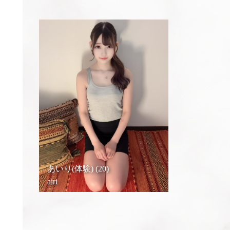
あいり(体験) (20)
airi